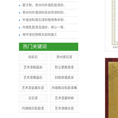
腻子粉，贵州内外墙乳胶漆的...
贵州内外墙涂料告诉你涂料的...
外墙涂料真石漆的使用寿命到...
内墙乳胶漆没选好，担心一夜...
地坪漆在阴雨天如何施工
热门关键词
炫彩石
贵州真石漆
艺术漆碳晶岩
防尘罩面清漆
艺术漆雅晶石
封固渗透底涂
艺术漆金属灰泥
内墙皓白乳胶漆桶
玉石漆
艺术漆曼哈顿
内墙皓白乳胶漆
艺术漆微水泥