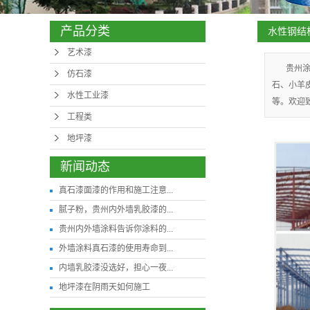
产品分类
水性钢结
艺术漆
贵州
仿石漆
石、小羊
水性工业漆
等。欢迎致电：
工程类
地坪漆
新闻动态
真石漆面漆的作用和施工注意...
腻子粉，贵州内外墙乳胶漆的...
贵州内外墙涂料告诉你涂料的...
外墙涂料真石漆的使用寿命到...
内墙乳胶漆没选好，担心一夜...
地坪漆在阴雨天如何施工