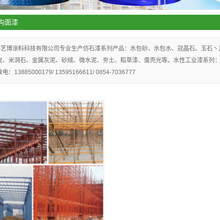
构面漆
涂艺博涂料科技有限公司专业生产仿石漆系列产品：水包砂、水包水、冠晶石、玉石丶
皮、米洞石、金属灰泥、砂绒、微水泥、夯土、稻草漆、蛋壳光等。水性工业漆系列
13885000179/ 13595166611/ 0854-7036777