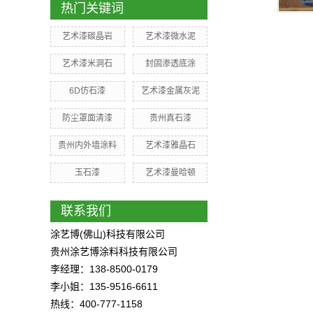
热门关键词
艺术漆碳晶岩
艺术漆微水泥
艺术漆米洞石
封固渗透底涂
6D仿石漆
艺术漆金属灰泥
防尘罩面清漆
贵州真石漆
贵州内外墙涂料
艺术漆雅晶石
玉石漆
艺术漆曼哈顿
联系我们
涂艺博(佛山)科技有限公司
贵州涂艺博涂料科技有限公司
李经理：138-8500-0179
李小姐：135-9516-6611
热线：400-777-1158