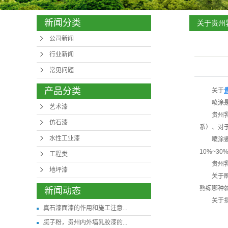
新闻分类
关于贵州
公司新闻
行业新闻
常见问题
产品分类
关于
喷涂
艺术漆
贵州
仿石漆
系）、对
水性工业漆
喷涂
10%~
工程类
贵州
地坪漆
关于
熟练哪种
新闻动态
关于
真石漆面漆的作用和施工注意...
腻子粉，贵州内外墙乳胶漆的...