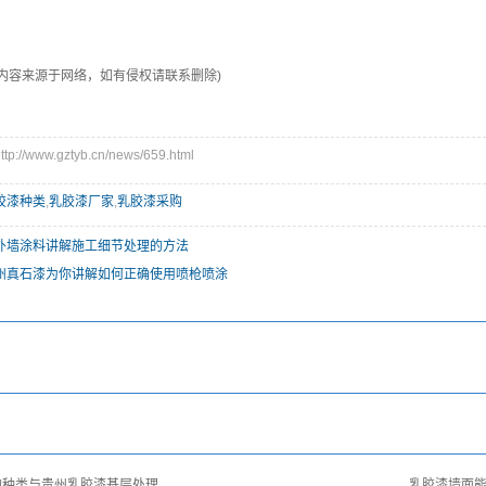
文内容来源于网络，如有侵权请联系删除)
//www.gztyb.cn/news/659.html
胶漆种类
,
乳胶漆厂家
,
乳胶漆采购
外墙涂料讲解施工细节处理的方法
州真石漆为你讲解如何正确使用喷枪喷涂
的种类与贵州乳胶漆基层处理
乳胶漆墙面