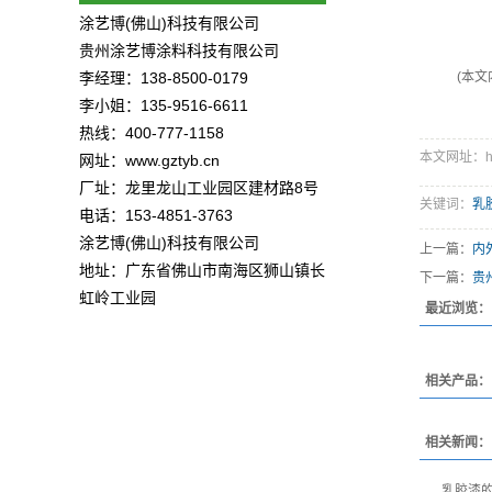
涂艺博(佛山)科技有限公司
贵州涂艺博涂料科技有限公司
李经理：138-8500-0179
(本
李小姐：135-9516-6611
热线：400-777-1158
本文网址：http:
网址：www.gztyb.cn
厂址：龙里龙山工业园区建材路8号
关键词：
乳
电话：153-4851-3763
涂艺博(佛山)科技有限公司
上一篇：
内
地址：广东省佛山市南海区狮山镇长
下一篇：
贵
虹岭工业园
最近浏览：
相关产品：
相关新闻：
乳胶漆