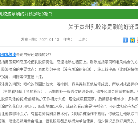
乳胶漆是刷的好还是喷的好？
关于贵州乳胶漆是刷的好还
发布日期：
2021-01-13
作者：
点击：
贵州乳胶漆
是刷的好还是喷的好？
是指用压泵和高压枪使乳胶漆雾化，高速地涂在墙面上。刷涂是指滚筒和毛刷结合的方
乳胶漆
喷涂的主要优点：表面均匀平顺（没有刷涂的花印）、施工效率高（比刷涂快很
于拐角、间隙等位置易上漆。
要注意的问题：喷枪的范围比较大，难控制，容易弄脏其他装修成品，所以对成品保护
30%（主要看师傅手抖的程度）。后期修补一般通过刷涂处理，修补区域会质感有偏差
乳胶漆
刷涂的优点:前期防护工作相对少点；理论成漆膜更厚，后期修补偏差小；多种
刷涂时的花印无用担心，距离墙面1米多，成品的看起来是“平整的”。不用太担心有坑
就让他做哪种会好。有些老师傅刷涂技术好，对喷涂机操作不熟练，你硬是让他喷涂百
损耗，喷涂虽然用量会增加，但乳胶漆都是以桶为单位使用，很少情况是刚好用完的，