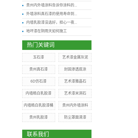
贵州内外墙涂料告诉你涂料的...
外墙涂料真石漆的使用寿命到...
内墙乳胶漆没选好，担心一夜...
地坪漆在阴雨天如何施工
热门关键词
玉石漆
艺术漆金属灰泥
贵州真石漆
封固渗透底涂
6D仿石漆
艺术漆雅晶石
内墙皓白乳胶漆
艺术漆米洞石
内墙皓白乳胶漆桶
贵州内外墙涂料
贵州乳胶漆
防尘罩面清漆
联系我们