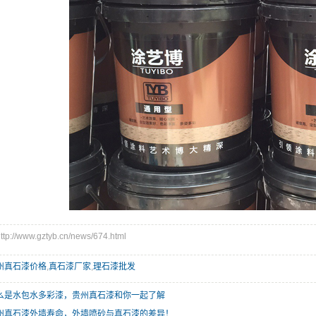
//www.gztyb.cn/news/674.html
州真石漆价格
,
真石漆厂家
,
理石漆批发
么是水包水多彩漆，贵州真石漆和你一起了解
州真石漆外墙寿命，外墙喷砂与真石漆的差异！