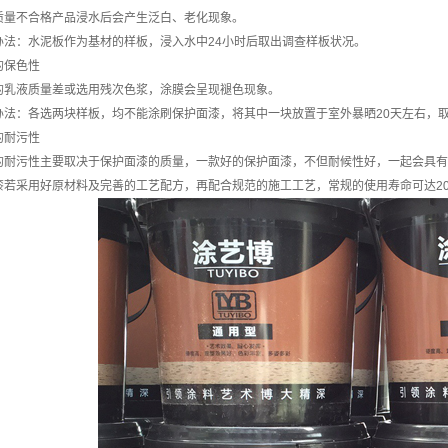
质量不合格产品浸水后会产生泛白、老化现象。
办法：水泥板作为基材的样板，浸入水中24小时后取出调查样板状况。
的保色性
的乳液质量差或选用残次色浆，涂膜会呈现褪色现象。
办法：各选两块样板，均不能涂刷保护面漆，将其中一块放置于室外暴晒20天左右，
的耐污性
的耐污性主要取决于保护面漆的质量，一款好的保护面漆，不但耐候性好，一起会具有
漆若采用好原材料及完善的工艺配方，再配合规范的施工工艺，常规的使用寿命可达2