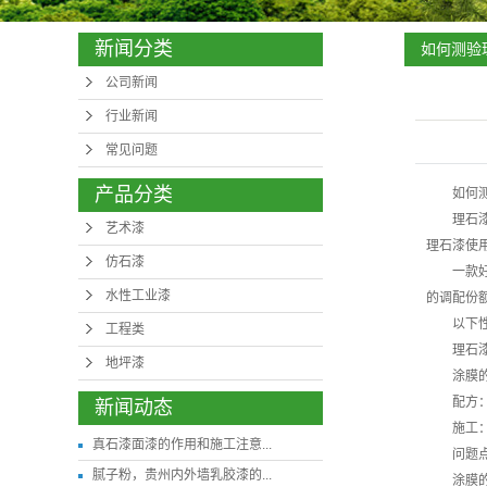
新闻分类
如何测验
公司新闻
行业新闻
常见问题
产品分类
如何
理石
艺术漆
理石漆使
仿石漆
一款
水性工业漆
的调配份
以下
工程类
理石
地坪漆
涂膜
配方
新闻动态
施工
真石漆面漆的作用和施工注意...
问题
腻子粉，贵州内外墙乳胶漆的...
涂膜