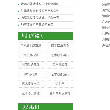
贵州内外墙涂料告诉你涂料的...
多数
测验
外墙涂料真石漆的使用寿命到...
涂膜
内墙乳胶漆没选好，担心一夜...
产品
地坪漆在阴雨天如何施工
测验
涂膜
热门关键词
涂膜
艺术漆金属灰泥
防尘罩面清漆
理石
贵州真石漆
艺术漆米洞石
封固渗透底涂
贵州乳胶漆
6D仿石漆
艺术漆雅晶石
艺术漆微水泥
炫彩石
艺术漆天鹅绒
贵州内外墙涂料
联系我们