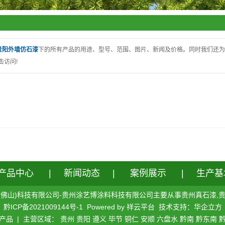
贵阳外墙仿石漆
下的所有产品的用途、型号、范围、图片、新闻及价格。同时我们还为
击访问!
产品中心
|
新闻动态
|
案例展示
|
生产基
yb.cn/ 涂艺博(佛山)科技有限公司-贵州涂艺博涂料科技有限公司主要从事
贵州真石漆
,
黔ICP备2021009144号-1
Powered by
祥云平台
技术支持：
华企立方
产品
| 主营区域：
贵州
贵阳
遵义
毕节
铜仁
安顺
六盘水
黔南
黔东南