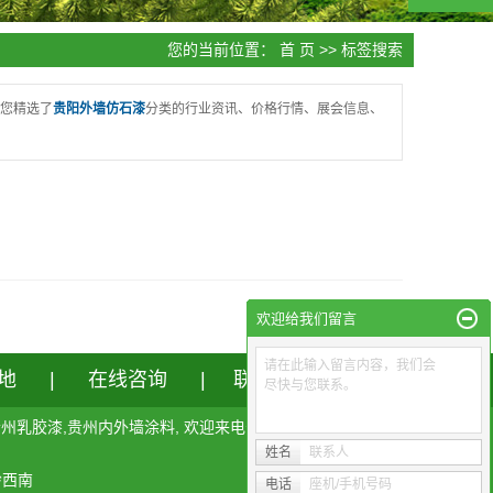
您的当前位置：
首 页
>> 标签搜索
您精选了
贵阳外墙仿石漆
分类的行业资讯、价格行情、展会信息、
欢迎给我们留言
请在此输入留言内容，我们会
地
|
在线咨询
|
联系我们
尽快与您联系。
贵州乳胶漆
,
贵州内外墙涂料
, 欢迎来电咨询!
姓名
联系人
黔西南
电话
座机/手机号码