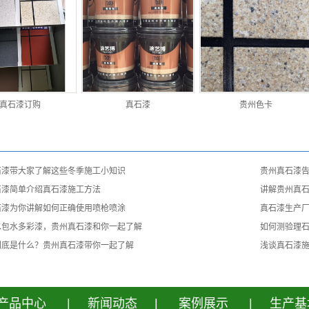
真石漆订购
真石漆
贵州色卡
石漆带大家了解这些冬季施工小知识
贵州真石漆
石漆简单介绍真石漆施工方法
讲解贵州真
石漆为你讲解如何正确使用喷枪喷涂
真石漆生产厂
水包水多彩漆，贵州真石漆和你一起了解
如何测验理
到底是什么？贵州真石漆带你一起了解
浅谈真石漆施
产品中心
|
新闻动态
|
案例展示
|
生产基