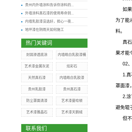
贵州内外墙涂料告诉你涂料的...
如果
外墙涂料真石漆的使用寿命到...
为了能
内墙乳胶漆没选好，担心一夜...
地坪漆在阴雨天如何施工
料。
真石
热门关键词
果才能
封固渗透底涂
内墙皓白乳胶漆桶
02
艺术漆金属灰泥
炫彩石
1.
天然真石漆
内墙皓白乳胶漆
罩面漆
贵州乳胶漆
贵州真石漆
2.
防尘罩面清漆
艺术漆曼哈顿
避免辊
艺术漆雅晶石
艺术漆天鹅绒
但不
联系我们