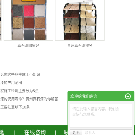
真石漆哪家好
贵州真石漆排名
告诉你这些冬季施工小知识
石漆的应用范围
家施工检测主要分为5点
欢迎给我们留言
石漆的使用寿命？贵州真石漆为你解答
工要注意以下10条
请在此输入留言内容，我们会
尽快与您联系。
地
|
在线咨询
|
联系我们
姓名
联系人