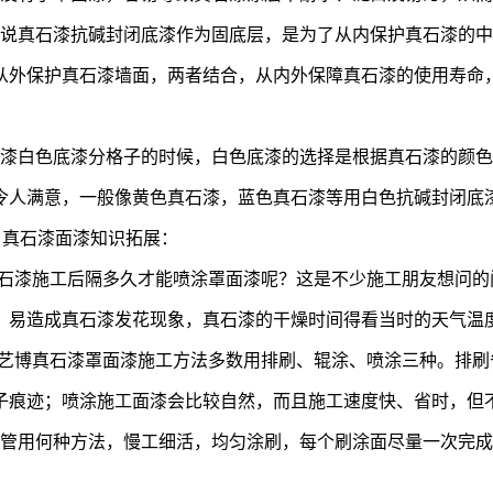
说真石漆抗碱封闭底漆作为固底层，是为了从内保护真石漆的
从外保护真石漆墙面，两者结合，从内外保障真石漆的使用寿命
漆白色底漆分格子的时候，白色底漆的选择是根据真石漆的颜
令人满意，一般像黄色真石漆，蓝色真石漆等用白色抗碱封闭底
、真石漆面漆知识拓展：
真石漆施工后隔多久才能喷涂罩面漆呢？这是不少施工朋友想问
，易造成真石漆发花现象，真石漆的干燥时间得看当时的天气温
涂艺博真石漆罩面漆施工方法多数用排刷、辊涂、喷涂三种。排
子痕迹；喷涂施工面漆会比较自然，而且施工速度快、省时，但
管用何种方法，慢工细活，均匀涂刷，每个刷涂面尽量一次完