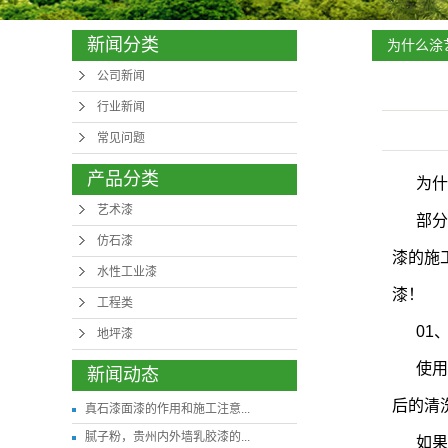
新闻分类
为什么涂
公司新闻
行业新闻
常见问题
产品分类
为什
艺术漆
部分
仿石漆
漆的施
水性工业漆
漆！
工程类
01
地坪漆
使用
新闻动态
后的清
真石漆面漆的作用和施工注意...
腻子粉，贵州内外墙乳胶漆的...
如果