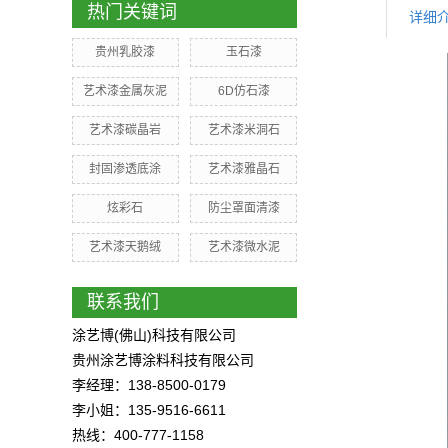
热门关键词
详细
贵州乳胶漆
玉石漆
艺术漆金属灰泥
6D仿石漆
艺术漆碳晶岩
艺术漆米洞石
封固渗透底涂
艺术漆雅晶石
炫彩石
防尘罩面清漆
艺术漆天鹅绒
艺术漆微水泥
联系我们
涂艺博(佛山)科技有限公司
贵州涂艺博涂料科技有限公司
李经理：138-8500-0179
李小姐：135-9516-6611
热线：400-777-1158