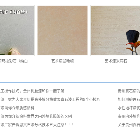
漆玛拉彩石（纯白
艺术漆曼哈顿
艺术漆米洞石
施工操作技巧，贵州乳胶漆和你一起了解
贵州真石漆
石漆厂家为大家介绍提高外墙分格效果真石漆工程的5个小技巧
如何测验理
石漆向你介绍质感涂料
水性地坪漆
石漆为你介绍涂料世界之内外墙乳胶漆的区别
贵州内外墙
石漆厂家告诉您真石漆分格技术五大注意！！！
关于贵州真